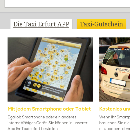
Die Taxi Erfurt APP
Taxi-Gutschein
Mit jedem Smartphone oder Tablet
Kostenlos un
Egal ob Smartphone oder ein anderes
Wenn Ihr Smartp
internetfähiges Gerät: Sie können in unserer
brauchen Sie nic
App Ihr Taxi sofort bestellen
einzugeben, denn