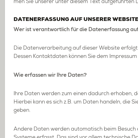
men Sie un­se­rer unter die­sem Text auf­ge­führ­ten Da
DA­TEN­ER­FAS­SUNG AUF UN­SE­RER WEB­SIT
Wer ist ver­ant­wort­lich für die Da­ten­er­fas­sung au
Die Da­ten­ver­ar­bei­tung auf die­ser Web­site er­folg
Des­sen Kon­takt­da­ten kön­nen Sie dem Im­pres­sum 
Wie er­fas­sen wir Ihre Daten?
Ihre Daten wer­den zum einen da­durch er­ho­ben, das
Hier­bei kann es sich z.B. um Daten han­deln, die Sie 
ge­ben.
An­de­re Daten wer­den au­to­ma­tisch beim Be­such d
Sys­te­me er­fasst. Das sind vor allem tech­ni­sche Dat