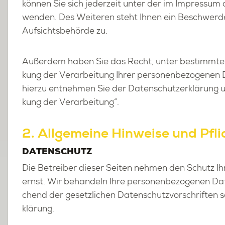
kön­nen Sie sich je­der­zeit unter der im Im­pres­sum
wen­den. Des Wei­te­ren steht Ihnen ein Be­schwer­de
Auf­sichts­be­hör­de zu.
Au­ßer­dem haben Sie das Recht, unter be­stimm­te
kung der Ver­ar­bei­tung Ihrer per­so­nen­be­zo­ge­nen 
hier­zu ent­neh­men Sie der Da­ten­schutz­er­klä­rung
kung der Ver­ar­bei­tung“.
2. All­ge­mei­ne Hin­wei­se und Pflic
DA­TEN­SCHUTZ
Die Be­trei­ber die­ser Sei­ten neh­men den Schutz Ih
ernst. Wir be­han­deln Ihre per­so­nen­be­zo­ge­nen Da
chend der ge­setz­li­chen Da­ten­schutz­vor­schrif­ten 
klä­rung.