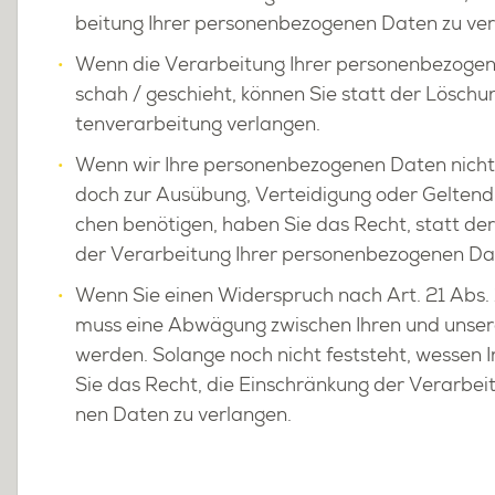
bei­tung Ihrer per­so­nen­be­zo­ge­nen Daten zu ver
Wenn die Ver­ar­bei­tung Ihrer per­so­nen­be­zo­ge
schah / ge­schieht, kön­nen Sie statt der Lö­sch
ten­ver­ar­bei­tung ver­lan­gen.
Wenn wir Ihre per­so­nen­be­zo­ge­nen Daten nicht 
doch zur Aus­übung, Ver­tei­di­gung oder Gel­ten
chen be­nö­ti­gen, haben Sie das Recht, statt der
der Ver­ar­bei­tung Ihrer per­so­nen­be­zo­ge­nen Da
Wenn Sie einen Wi­der­spruch nach Art. 21 Abs.
muss eine Ab­wä­gung zwi­schen Ihren und un­se­re
wer­den. So­lan­ge noch nicht fest­steht, wes­sen I
Sie das Recht, die Ein­schrän­kung der Ver­ar­bei­t
nen Daten zu ver­lan­gen.