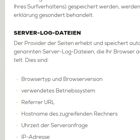
Ihres Surf­ver­hal­tens) ge­spei­chert wer­den, wer­den
er­klä­rung ge­son­dert be­han­delt.
SER­VER-LOG-DA­TEI­EN
Der Pro­vi­der der Sei­ten er­hebt und spei­chert au­to­
ge­nann­ten Ser­ver-Log-Da­tei­en, die Ihr Brow­ser a
telt. Dies sind:
Brow­ser­typ und Brow­ser­ver­si­on
ver­wen­de­tes Be­triebs­sys­tem
Re­fer­rer URL
Host­na­me des zu­grei­fen­den Rech­ners
Uhr­zeit der Ser­ver­an­fra­ge
IP-Adres­se