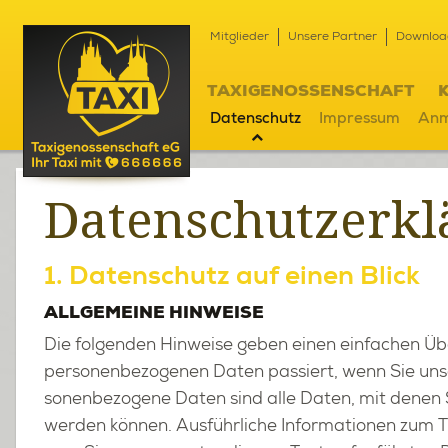
Direkt zum Inhalt
Mitglieder
Unsere Partner
Downloa
TAXIGENOSSENSCHAFT
Datenschutz
Impressum
Anm
Da­ten­schutz­er­k
1. Da­ten­schutz auf einen Blick
ALL­GE­MEI­NE HIN­WEI­SE
Die fol­gen­den Hin­wei­se geben einen ein­fa­chen Üb
per­so­nen­be­zo­ge­nen Daten pas­siert, wenn Sie un­
so­nen­be­zo­ge­ne Daten sind alle Daten, mit denen Sie 
wer­den kön­nen. Aus­führ­li­che In­for­ma­tio­nen zu