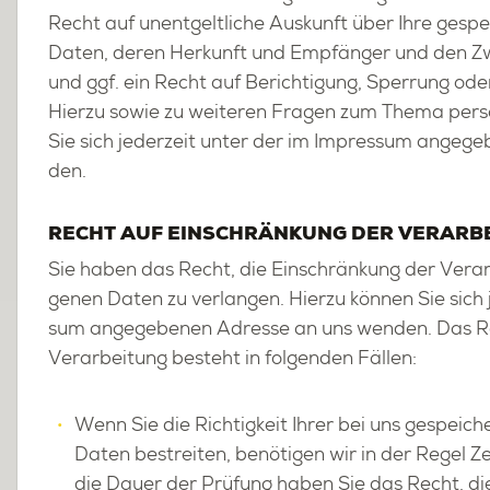
Recht auf un­ent­gelt­li­che Aus­kunft über Ihre ge­spei
Daten, deren Her­kunft und Emp­fän­ger und den Zwe
und ggf. ein Recht auf Be­rich­ti­gung, Sper­rung od
Hier­zu sowie zu wei­te­ren Fra­gen zum Thema per­s
Sie sich je­der­zeit unter der im Im­pres­sum an­ge­g
den.
RECHT AUF EIN­SCHRÄN­KUNG DER VER­AR­B
Sie haben das Recht, die Ein­schrän­kung der Ver­ar­b
ge­nen Daten zu ver­lan­gen. Hier­zu kön­nen Sie sich 
sum an­ge­ge­be­nen Adres­se an uns wen­den. Das R
Ver­ar­bei­tung be­steht in fol­gen­den Fäl­len:
Wenn Sie die Rich­tig­keit Ihrer bei uns ge­spei­che
Daten be­strei­ten, be­nö­ti­gen wir in der Regel Z
die Dauer der Prü­fung haben Sie das Recht, die