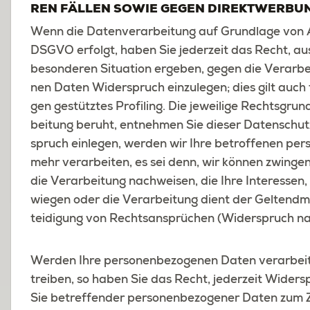
REN FÄL­LEN SOWIE GEGEN DI­REKT­WER­BUN
Wenn die Da­ten­ver­ar­bei­tung auf Grund­la­ge von Ar
DSGVO er­folgt, haben Sie je­der­zeit das Recht, aus
be­son­de­ren Si­tua­ti­on er­ge­ben, gegen die Ver­ar­be
nen Daten Wi­der­spruch ein­zu­le­gen; dies gilt auch
gen ge­stütz­tes Pro­filing. Die je­wei­li­ge Rechts­gru
bei­tung be­ruht, ent­neh­men Sie die­ser Da­ten­schu
spruch ein­le­gen, wer­den wir Ihre be­trof­fe­nen per
mehr ver­ar­bei­ten, es sei denn, wir kön­nen zwin­gen
die Ver­ar­bei­tung nach­wei­sen, die Ihre In­ter­es­sen
wie­gen oder die Ver­ar­bei­tung dient der Gel­tend
tei­di­gung von Rechts­an­sprü­chen (Wi­der­spruch 
Wer­den Ihre per­so­nen­be­zo­ge­nen Daten ver­ar­bei
trei­ben, so haben Sie das Recht, je­der­zeit Wi­der­
Sie be­tref­fen­der per­so­nen­be­zo­ge­ner Daten zum 