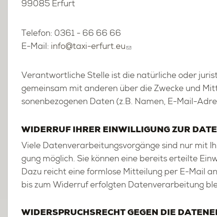
99085 Er­furt
Te­le­fon: 0361 - 66 66 66
E-Mail:
info@​taxi-​erfurt.​eu
Ver­ant­wort­li­che Stel­le ist die na­tür­li­che oder ju­ri
ge­mein­sam mit an­de­ren über die Zwe­cke und Mit­t
so­nen­be­zo­ge­nen Daten (z.B. Namen, E-Mail-Adres­
WI­DER­RUF IHRER EIN­WIL­LI­GUNG ZUR DA­TE
Viele Da­ten­ver­ar­bei­tungs­vor­gän­ge sind nur mit Ihre
gung mög­lich. Sie kön­nen eine be­reits er­teil­te Ein­wil
Dazu reicht eine form­lo­se Mit­tei­lung per E-Mail a
bis zum Wi­der­ruf er­folg­ten Da­ten­ver­ar­bei­tung bl
WI­DER­SPRUCHS­RECHT GEGEN DIE DA­TEN­ER