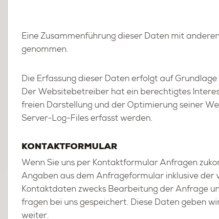
Eine Zu­sam­men­füh­rung die­ser Daten mit an­de­ren
ge­nom­men.
Die Er­fas­sung die­ser Daten er­folgt auf Grund­la­ge
Der Web­site­be­trei­ber hat ein be­rech­tig­tes In­ter­e
frei­en Dar­stel­lung und der Op­ti­mie­rung sei­ner We
Ser­ver-Log-Files er­fasst wer­den.
KON­TAKT­FOR­MU­LAR
Wenn Sie uns per Kon­takt­for­mu­lar An­fra­gen zu­k
An­ga­ben aus dem An­fra­ge­for­mu­lar in­klu­si­ve der
Kon­takt­da­ten zwecks Be­ar­bei­tung der An­fra­ge u
fra­gen bei uns ge­spei­chert. Diese Daten geben wir 
wei­ter.