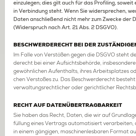
ein­zu­le­gen; dies gilt auch für das Pro­filing, so­weit
in Ver­bin­dung steht. Wenn Sie wi­der­spre­chen, wer
Daten an­schlie­ßend nicht mehr zum Zwe­cke der Di
(Wi­der­spruch nach Art. 21 Abs. 2 DSGVO).
BE­SCHWER­DE­RECHT BEI DER ZU­STÄN­DI­GE
Im Falle von Ver­stö­ßen gegen die DSGVO steht den
de­recht bei einer Auf­sichts­be­hör­de, ins­be­son­de­r
ge­wöhn­li­chen Auf­ent­halts, ihres Ar­beits­plat­zes
chen Ver­sto­ßes zu. Das Be­schwer­de­recht be­steht u
ver­wal­tungs­recht­li­cher oder ge­richt­li­cher Rechts­b
RECHT AUF DA­TEN­ÜBER­TRAG­BAR­KEIT
Sie haben das Recht, Daten, die wir auf Grund­la­ge I
fül­lung eines Ver­trags au­to­ma­ti­siert ver­ar­bei­te
in einem gän­gi­gen, ma­schi­nen­les­ba­ren For­mat aus