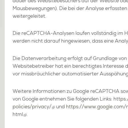
dau­er des Web­site­be­su­chers auf der Web­site oder
Maus­be­we­gun­gen). Die bei der Ana­ly­se er­fass­t
wei­ter­ge­lei­tet.
Die re­CAPT­CHA-Ana­ly­sen lau­fen voll­stän­dig im Hi
wer­den nicht dar­auf hin­ge­wie­sen, dass eine Ana­ly­s
Die Da­ten­ver­ar­bei­tung er­folgt auf Grund­la­ge vo
Web­site­be­trei­ber hat ein be­rech­tig­tes In­ter­es­s
vor miss­bräuch­li­cher au­to­ma­ti­sier­ter Aus­spä­h
Wei­te­re In­for­ma­tio­nen zu Goog­le re­CAPT­CHA sow
von Goog­le ent­neh­men Sie fol­gen­den Links:
https:
policies/​privacy/
und
https://​www.​google.​com/​r
html
.