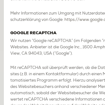
Mehr In­for­ma­tio­nen zum Um­gang mit Nut­zer­da­ten
schutz­er­klä­rung von Goog­le:
https://​www.​google.​d
GOOG­LE RE­CAPT­CHA
Wir nut­zen “Goog­le re­CAPT­CHA” (im Fol­gen­den “
Web­sites. An­bie­ter ist die Goog­le Inc., 1600 Am­ph
View, CA 94043, USA (“Goog­le”).
Mit re­CAPT­CHA soll über­prüft wer­den, ob die Da­t
sites (z.B. in einem Kon­takt­for­mu­lar) durch eine
to­ma­ti­sier­tes Pro­gramm er­folgt. Hier­zu ana­ly­si
des Web­site­be­su­chers an­hand ver­schie­de­ner Merk
au­to­ma­tisch, so­bald der Web­site­be­su­cher die Web
wer­tet re­CAPT­CHA ver­schie­de­ne In­for­ma­tio­nen 