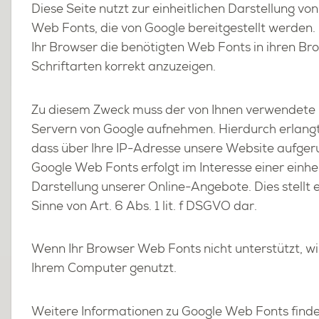
Diese Seite nutzt zur ein­heit­li­chen Dar­stel­lung von
Web Fonts, die von Goog­le be­reit­ge­stellt wer­den.
Ihr Brow­ser die be­nö­tig­ten Web Fonts in ihren B
Schrift­ar­ten kor­rekt an­zu­zei­gen.
Zu die­sem Zweck muss der von Ihnen ver­wen­de­te 
Ser­vern von Goog­le auf­neh­men. Hier­durch er­langt
dass über Ihre IP-Adres­se un­se­re Web­site auf­ge­
Goog­le Web Fonts er­folgt im In­ter­es­se einer ein­he
Dar­stel­lung un­se­rer On­line-An­ge­bo­te. Dies stellt ei
Sinne von Art. 6 Abs. 1 lit. f DSGVO dar.
Wenn Ihr Brow­ser Web Fonts nicht un­ter­stützt, wi
Ihrem Com­pu­ter ge­nutzt.
Wei­te­re In­for­ma­tio­nen zu Goog­le Web Fonts fin­