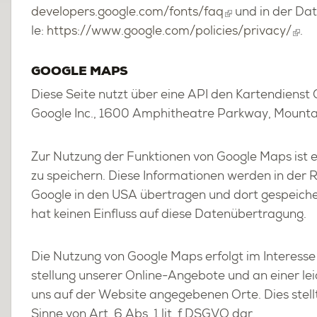
developers.​google.​com/​fonts/​faq
und in der Da­t
le:
https://​www.​google.​com/​policies/​privacy/
.
GOOG­LE MAPS
Diese Seite nutzt über eine API den Kar­ten­dienst G
Goog­le Inc., 1600 Am­phi­thea­t­re Park­way, Moun
Zur Nut­zung der Funk­tio­nen von Goog­le Maps ist e
zu spei­chern. Diese In­for­ma­tio­nen wer­den in der
Goog­le in den USA über­tra­gen und dort ge­spei­cher
hat kei­nen Ein­fluss auf diese Da­ten­über­tra­gung.
Die Nut­zung von Goog­le Maps er­folgt im In­ter­es­s
stel­lung un­se­rer On­line-An­ge­bo­te und an einer lei
uns auf der Web­site an­ge­ge­be­nen Orte. Dies stellt e
Sinne von Art. 6 Abs. 1 lit. f DSGVO dar.