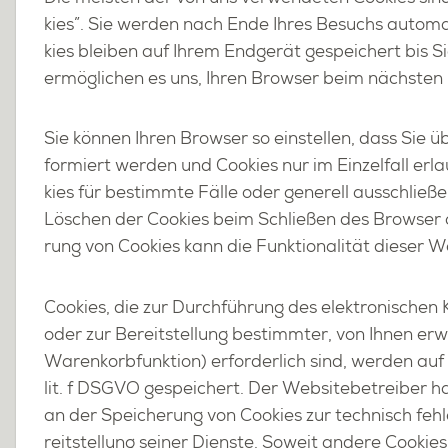
kies”. Sie wer­den nach Ende Ihres Be­suchs au­to­ma­
kies blei­ben auf Ihrem End­ge­rät ge­spei­chert bis S
er­mög­li­chen es uns, Ihren Brow­ser beim nächs­ten B
Sie kön­nen Ihren Brow­ser so ein­stel­len, dass Sie ü
for­miert wer­den und Coo­kies nur im Ein­zel­fall er
kies für be­stimm­te Fälle oder ge­ne­rell aus­schlie­ß
Lö­schen der Coo­kies beim Schlie­ßen des Brow­ser ak­t
rung von Coo­kies kann die Funk­tio­na­li­tät die­ser W
Coo­kies, die zur Durch­füh­rung des elek­tro­ni­schen 
oder zur Be­reit­stel­lung be­stimm­ter, von Ihnen er­w
Wa­ren­korb­funk­ti­on) er­for­der­lich sind, wer­den au
lit. f DSGVO ge­spei­chert. Der Web­site­be­trei­ber hat 
an der Spei­che­rung von Coo­kies zur tech­nisch feh­le
reit­stel­lung sei­ner Diens­te. So­weit an­de­re Coo­kies