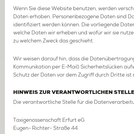
Wenn Sie diese Web­site be­nut­zen, wer­den ver­schie
Daten er­ho­ben. Per­so­nen­be­zo­ge­ne Daten sind Da
iden­ti­fi­ziert wer­den kön­nen. Die vor­lie­gen­de Da­ten
wel­che Daten wir er­he­ben und wofür wir sie nut­zen
zu wel­chem Zweck das ge­schieht.
Wir wei­sen dar­auf hin, dass die Da­ten­über­tra­gung 
Kom­mu­ni­ka­ti­on per E-Mail) Si­cher­heits­lü­cken auf­
Schutz der Daten vor dem Zu­griff durch Drit­te ist 
HIN­WEIS ZUR VER­ANT­WORT­LI­CHEN STEL­L
Die ver­ant­wort­li­che Stel­le für die Da­ten­ver­ar­bei­
Ta­xi­ge­nos­sen­schaft Er­furt eG
Eu­gen- Rich­ter- Stra­ße 44