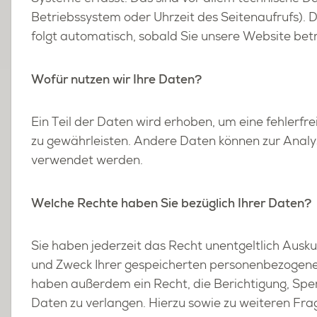
Be­triebs­sys­tem oder Uhr­zeit des Sei­ten­auf­rufs). 
folgt au­to­ma­tisch, so­bald Sie un­se­re Web­site be­t
Wofür nut­zen wir Ihre Daten?
Ein Teil der Daten wird er­ho­ben, um eine feh­ler­frei
zu ge­währ­leis­ten. An­de­re Daten kön­nen zur Ana­ly­
ver­wen­det wer­den.
Wel­che Rech­te haben Sie be­züg­lich Ihrer Daten?
Sie haben je­der­zeit das Recht un­ent­gelt­lich Aus­
und Zweck Ihrer ge­spei­cher­ten per­so­nen­be­zo­ge­n
haben au­ßer­dem ein Recht, die Be­rich­ti­gung, Spe
Daten zu ver­lan­gen. Hier­zu sowie zu wei­te­ren F