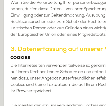
Wenn Sie die Ver­ar­bei­tung Ihrer per­so­nen­be­zo­g
haben, dür­fen diese Daten – von ihrer Spei­che­rung
Ein­wil­li­gung oder zur Gel­tend­ma­chung, Aus­übung
Rechts­an­sprü­chen oder zum Schutz der Rech­te eine
ju­ris­ti­schen Per­son oder aus Grün­den eines wich­ti­ge
der Eu­ro­päi­schen Union oder eines Mit­glied­staats 
3. Da­ten­er­fas­sung auf un­se­rer
COO­KIES
Die In­ter­net­sei­ten ver­wen­den teil­wei­se so ge­nann
auf Ihrem Rech­ner kei­nen Scha­den an und ent­hal­t
nen dazu, unser An­ge­bot nut­zer­freund­li­cher, ef­fek
Coo­kies sind klei­ne Text­da­tei­en, die auf Ihrem Re
Ihr Brow­ser spei­chert.
Die meis­ten der von uns ver­wen­de­ten Coo­kies sind