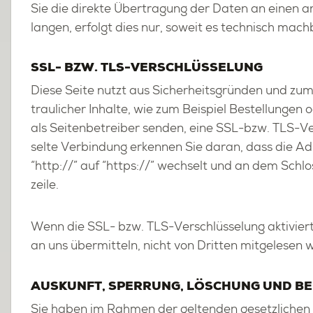
Sie die di­rek­te Über­tra­gung der Daten an einen an­
lan­gen, er­folgt dies nur, so­weit es tech­nisch mach­
SSL- BZW. TLS-VER­SCHLÜS­SE­LUNG
Diese Seite nutzt aus Si­cher­heits­grün­den und zu
trau­li­cher In­hal­te, wie zum Bei­spiel Be­stel­lun­ge
als Sei­ten­be­trei­ber sen­den, eine SSL-bzw. TLS-Ver
sel­te Ver­bin­dung er­ken­nen Sie daran, dass die Ad
“http://” auf “https://” wech­selt und an dem Schlo
zei­le.
Wenn die SSL- bzw. TLS-Ver­schlüs­se­lung ak­ti­viert
an uns über­mit­teln, nicht von Drit­ten mit­ge­le­sen 
AUS­KUNFT, SPER­RUNG, LÖ­SCHUNG UND BE­
Sie haben im Rah­men der gel­ten­den ge­setz­li­chen 